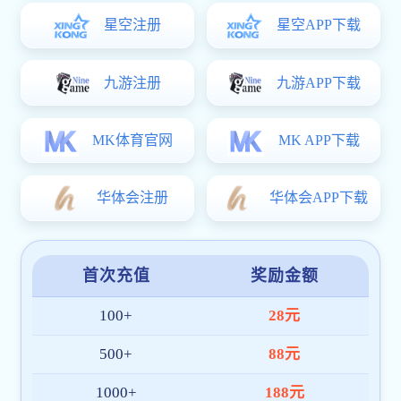
分而奋力拼搏，球员们的表现也在不断刷新记录。随
着最佳球员候选名单的揭晓，贝托、布罗比、维尔贝
克等多名优秀球员引起了广泛关注。这些候选者不仅
在各自的比赛中展现了出色的技术和战术素养，更体
现了他们在关键时刻对比赛的掌控能力。本文将从四
个方面详细分析这份候选名单，包括每位候选人的近
期表现、他们对球队的重要性、竞争激烈程度以及未
来的发展潜力，以期全面解析这一荣誉背后的意义。
1、候选球员近期表现
首先，我们来看看贝托的表现，他在最近的一场比赛
中打入制胜进球，为球队带来了宝贵的三分。贝托不
仅具备出色的个人技术，还能在关键时刻挺身而出，
这样的表现无疑让他成为最佳球员候选的重要因素。