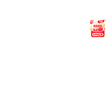
力所在——每一场比赛都是新的开始，每一次较量都
充满未知，而这正是我们热爱足球的重要原因之一！
上一篇：
师徒重聚再创佳绩瓜帅与布斯克茨…
下一篇：
尤文与弗拉霍维奇续约谈判即将展
相关推荐文章