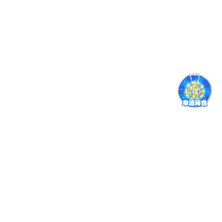
4、未来发展潜力
对于这几位候选者来说，除了本轮表现之外，他们未
来的发展潜力同样值得关注。贝托作为年轻前锋，在
经历了一段时间适应后，其技术水平逐渐成熟，有望
成为未来几年的明星球员。如果继续保持状态，他很
可能会吸引更多顶级俱乐部注意，实现更高职业目
标。
布罗比则是一个具备无限可能性的天才型前锋，其速
度和技巧让人印象深刻。如果能够进一步提高心理素
质及临场应变能力，将有机会跻身世界级顶尖前锋之
列。他的发展空间非常广阔，有理由相信他的未来亦
会充满惊喜。