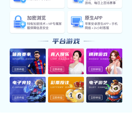
机会。他能够与队友进行有效配合，是球队进攻策略
不可或缺的一部分。
布罗比则以其出色的身体素质和敏锐的嗅觉，在前场
不断撕扯对手防线。他通过自己的努力，让整支球队
保持高昂士气，并且推动整个团队向胜利迈进。正因
如此，他成为教练战术安排中的关键棋子。
而维尔贝克则凭借丰富的大赛经验，始终能为年轻队
员树立榜样。他不仅技战术水平高超，更有领导能
力，通过自身积极向上的态度感染队伍，全力支持年
轻人发展。因此他的存在，对整个团队都起到了提升
作用。
3、竞争激烈程度